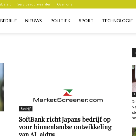
ybeleid
Servicevoorwaarden
Over ons
BEDRIJF
NIEUWS
POLITIEK
SPORT
TECHNOLOGIE
T
Di
Ne
Bedrijf
st
SoftBank richt Japans bedrijf op
het
voor binnenlandse ontwikkeling
van AI, aldus...