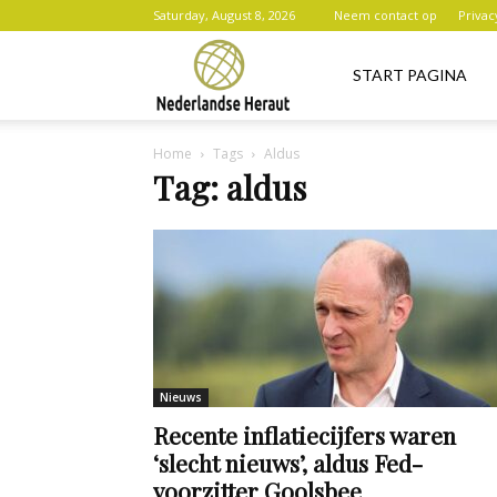
Saturday, August 8, 2026
Neem contact op
Privac
Nederlandse
START PAGINA
Home
Tags
Aldus
Heraut
Tag: aldus
Nieuws
Recente inflatiecijfers waren
‘slecht nieuws’, aldus Fed-
voorzitter Goolsbee