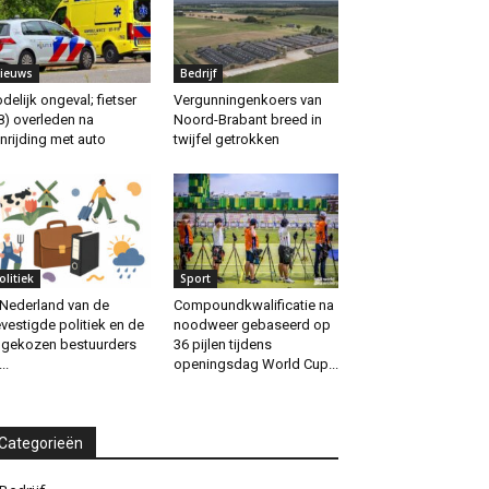
ieuws
Bedrijf
delijk ongeval; fietser
Vergunningenkoers van
8) overleden na
Noord-Brabant breed in
nrijding met auto
twijfel getrokken
olitiek
Sport
 Nederland van de
Compoundkwalificatie na
vestigde politiek en de
noodweer gebaseerd op
gekozen bestuurders
36 pijlen tijdens
..
openingsdag World Cup...
Categorieën