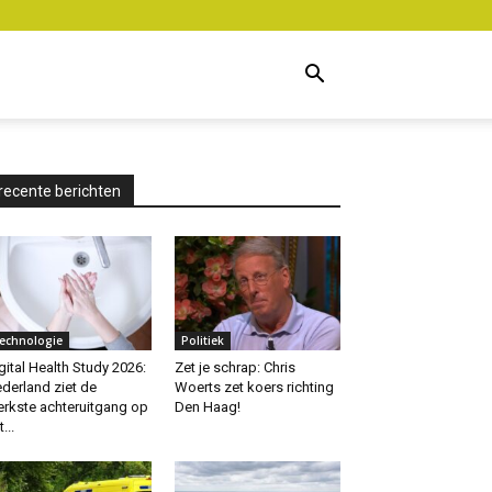
recente berichten
echnologie
Politiek
gital Health Study 2026:
Zet je schrap: Chris
derland ziet de
Woerts zet koers richting
erkste achteruitgang op
Den Haag!
...