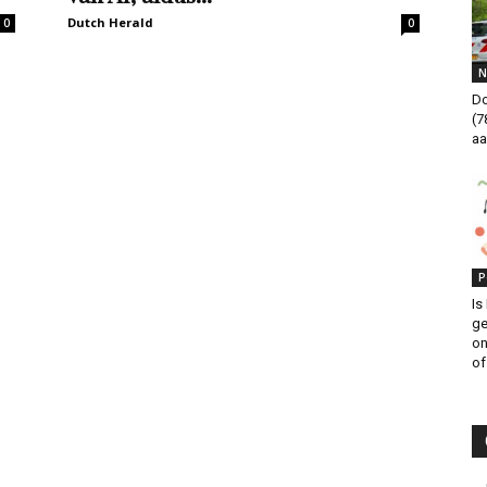
Dutch Herald
0
0
N
Do
(7
aa
P
Is
ge
on
of.