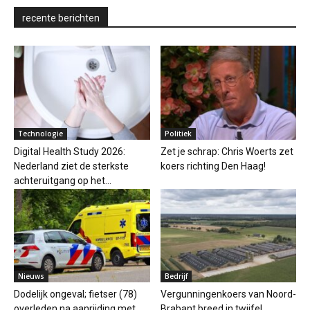
recente berichten
Technologie
Politiek
Digital Health Study 2026:
Zet je schrap: Chris Woerts zet
Nederland ziet de sterkste
koers richting Den Haag!
achteruitgang op het...
Nieuws
Bedrijf
Dodelijk ongeval; fietser (78)
Vergunningenkoers van Noord-
overleden na aanrijding met
Brabant breed in twijfel