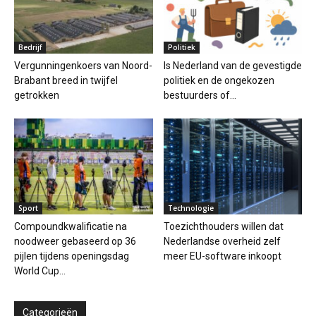
Bedrijf
Politiek
Vergunningenkoers van Noord-
Is Nederland van de gevestigde
Brabant breed in twijfel
politiek en de ongekozen
getrokken
bestuurders of...
Sport
Technologie
Compoundkwalificatie na
Toezichthouders willen dat
noodweer gebaseerd op 36
Nederlandse overheid zelf
pijlen tijdens openingsdag
meer EU-software inkoopt
World Cup...
Categorieën