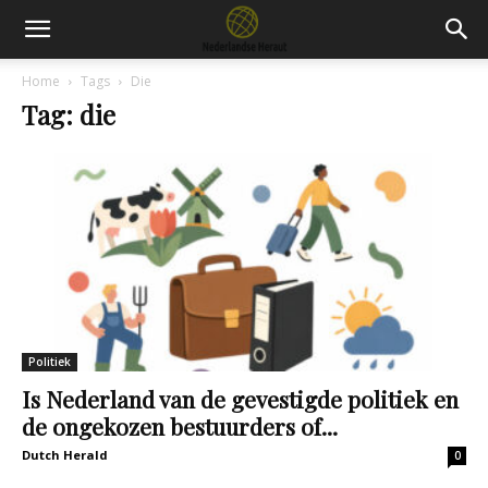
Home
Tags
Die
Tag: die
Politiek
Is Nederland van de gevestigde politiek en
de ongekozen bestuurders of...
Dutch Herald
0