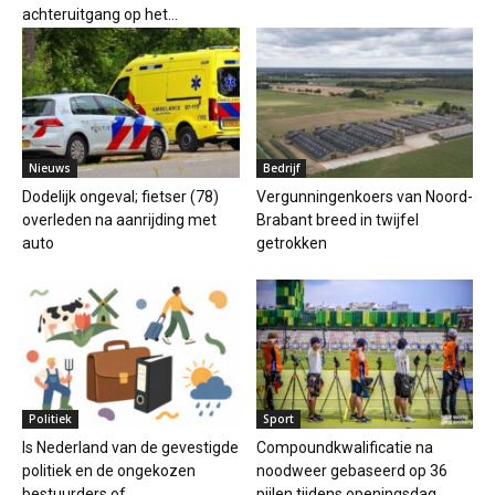
achteruitgang op het...
Nieuws
Bedrijf
Dodelijk ongeval; fietser (78)
Vergunningenkoers van Noord-
overleden na aanrijding met
Brabant breed in twijfel
auto
getrokken
Politiek
Sport
Is Nederland van de gevestigde
Compoundkwalificatie na
politiek en de ongekozen
noodweer gebaseerd op 36
bestuurders of...
pijlen tijdens openingsdag