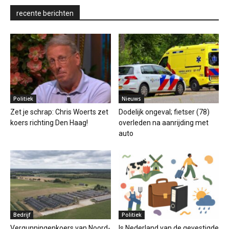
recente berichten
Politiek
Nieuws
Zet je schrap: Chris Woerts zet
Dodelijk ongeval; fietser (78)
koers richting Den Haag!
overleden na aanrijding met
auto
Bedrijf
Politiek
Vergunningenkoers van Noord-
Is Nederland van de gevestigde