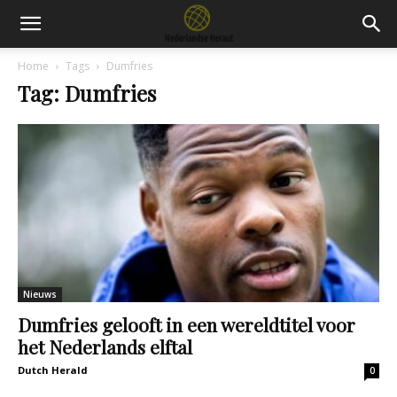
Home
Tags
Dumfries
Tag: Dumfries
Nieuws
Dumfries gelooft in een wereldtitel voor
het Nederlands elftal
Dutch Herald
0