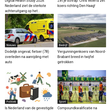
Digital Health Study 2026:
Zet je schrap: Chris Woerts zet
Nederland ziet de sterkste
koers richting Den Haag!
achteruitgang op het...
Nieuws
Bedrijf
Dodelijk ongeval; fietser (78)
Vergunningenkoers van Noord-
overleden na aanrijding met
Brabant breed in twijfel
auto
getrokken
Politiek
Sport
Is Nederland van de gevestigde
Compoundkwalificatie na