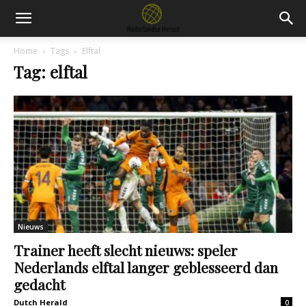
Home
Tags
Elftal
Tag: elftal
Nieuws
Trainer heeft slecht nieuws: speler
Nederlands elftal langer geblesseerd dan
gedacht
Dutch Herald
0