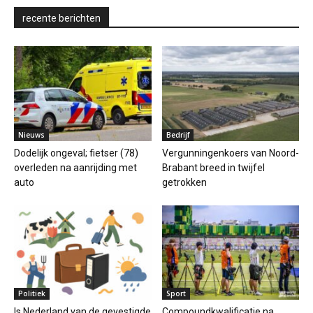
recente berichten
Nieuws
Bedrijf
Dodelijk ongeval; fietser (78)
Vergunningenkoers van Noord-
overleden na aanrijding met
Brabant breed in twijfel
auto
getrokken
Politiek
Sport
Is Nederland van de gevestigde
Compoundkwalificatie na