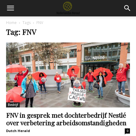
Home
Tags
FNV
Tag: FNV
Bedrijf
FNV in gesprek met dochterbedrijf Nestlé
over verbetering arbeidsomstandigheden
Dutch Herald
0