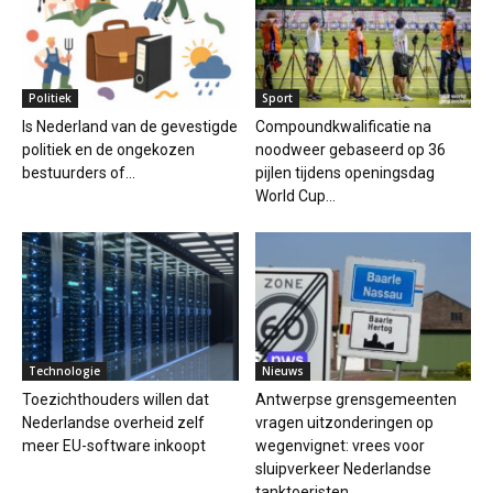
Politiek
Sport
Is Nederland van de gevestigde
Compoundkwalificatie na
politiek en de ongekozen
noodweer gebaseerd op 36
bestuurders of...
pijlen tijdens openingsdag
World Cup...
Technologie
Nieuws
Toezichthouders willen dat
Antwerpse grensgemeenten
Nederlandse overheid zelf
vragen uitzonderingen op
meer EU-software inkoopt
wegenvignet: vrees voor
sluipverkeer Nederlandse
tanktoeristen