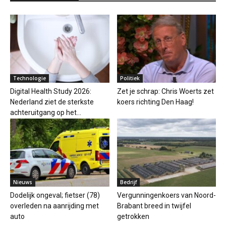
Technologie
Politiek
Digital Health Study 2026:
Zet je schrap: Chris Woerts zet
Nederland ziet de sterkste
koers richting Den Haag!
achteruitgang op het...
Nieuws
Bedrijf
Dodelijk ongeval; fietser (78)
Vergunningenkoers van Noord-
overleden na aanrijding met
Brabant breed in twijfel
auto
getrokken