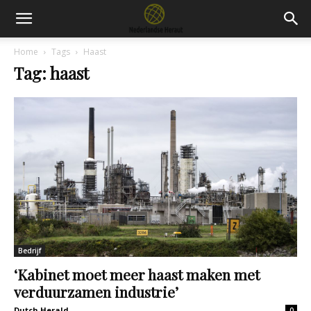
Home
Tags
Haast
Tag: haast
Bedrijf
‘Kabinet moet meer haast maken met
verduurzamen industrie’
Dutch Herald
0