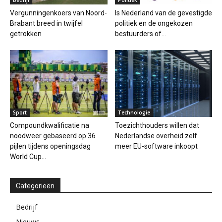
Vergunningenkoers van Noord-
Is Nederland van de gevestigde
Brabant breed in twijfel
politiek en de ongekozen
getrokken
bestuurders of...
Sport
Technologie
Compoundkwalificatie na
Toezichthouders willen dat
noodweer gebaseerd op 36
Nederlandse overheid zelf
pijlen tijdens openingsdag
meer EU-software inkoopt
World Cup...
Categorieën
Bedrijf
Nieuws