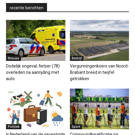
recente berichten
Nieuws
Bedrijf
Dodelijk ongeval; fietser (78)
Vergunningenkoers van Noord-
overleden na aanrijding met
Brabant breed in twijfel
auto
getrokken
Politiek
Sport
Is Nederland van de gevestigde
Compoundkwalificatie na