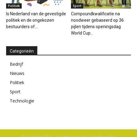
Politiek
Sport
Is Nederland van de gevestigde
Compoundkwalificatie na
politiek en de ongekozen
noodweer gebaseerd op 36
bestuurders of...
pijlen tijdens openingsdag
World Cup...
Categorieën
Bedrijf
Nieuws
Politiek
Sport
Technologie
© Copyright 2021 - All rights reserved | dutchherald.nl