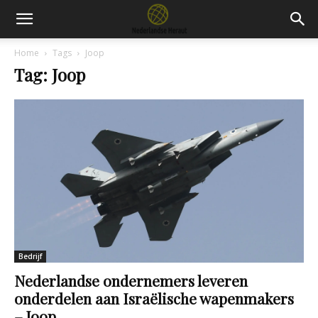
Home
Tags
Joop
Tag: Joop
Bedrijf
Nederlandse ondernemers leveren
onderdelen aan Israëlische wapenmakers
– Joop