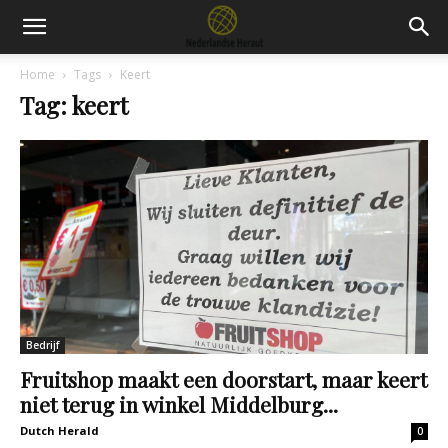
Home
Tags
Keert
Tag: keert
Bedrijf
Fruitshop maakt een doorstart, maar keert
niet terug in winkel Middelburg...
Dutch Herald
0