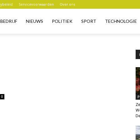
cybeleid
Servicevoorwaarden
Over ons
BEDRIJF
NIEUWS
POLITIEK
SPORT
TECHNOLOGIE
0
P
Ze
Wo
De