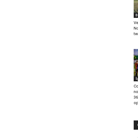
B
Ve
No
tw
S
Co
no
36
op