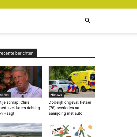
recente berichten
olitiek
Nieuws
t je schrap: Chris
Dodelijk ongeval; fietser
erts zet koers richting
(78) overleden na
n Haag!
aanrijding met auto