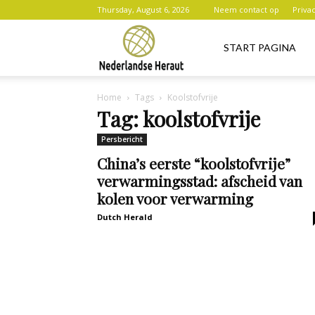
Thursday, August 6, 2026
Neem contact op
Priva
Nederlandse
START PAGINA
Home
Tags
Koolstofvrije
Heraut
Tag: koolstofvrije
Persbericht
China’s eerste “koolstofvrije”
verwarmingsstad: afscheid van
kolen voor verwarming
Dutch Herald