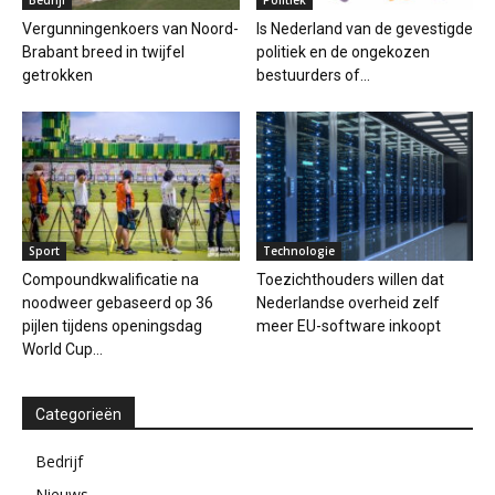
Vergunningenkoers van Noord-
Is Nederland van de gevestigde
Brabant breed in twijfel
politiek en de ongekozen
getrokken
bestuurders of...
Sport
Technologie
Compoundkwalificatie na
Toezichthouders willen dat
noodweer gebaseerd op 36
Nederlandse overheid zelf
pijlen tijdens openingsdag
meer EU-software inkoopt
World Cup...
Categorieën
Bedrijf
Nieuws