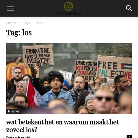
Home
Tags
Los
Tag: los
Nieuws
wat betekent het en waarom maakt het
zoveel los?
Dutch Herald
0