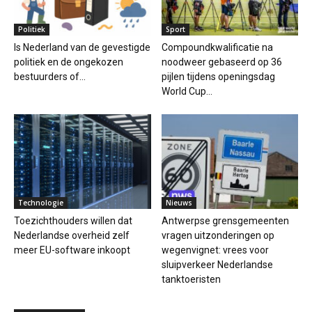
Politiek
Sport
Is Nederland van de gevestigde
Compoundkwalificatie na
politiek en de ongekozen
noodweer gebaseerd op 36
bestuurders of...
pijlen tijdens openingsdag
World Cup...
Technologie
Nieuws
Toezichthouders willen dat
Antwerpse grensgemeenten
Nederlandse overheid zelf
vragen uitzonderingen op
meer EU-software inkoopt
wegenvignet: vrees voor
sluipverkeer Nederlandse
tanktoeristen