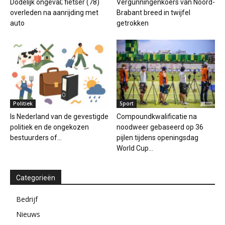
Dodelijk ongeval; fietser (78)
Vergunningenkoers van Noord-
overleden na aanrijding met
Brabant breed in twijfel
auto
getrokken
Politiek
Sport
Is Nederland van de gevestigde
Compoundkwalificatie na
politiek en de ongekozen
noodweer gebaseerd op 36
bestuurders of...
pijlen tijdens openingsdag
World Cup...
Categorieën
Bedrijf
Nieuws