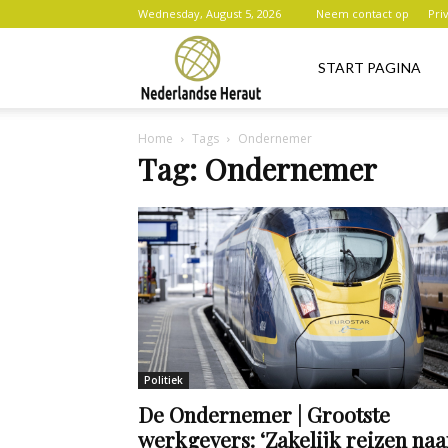
Wednesday, August 5, 2026
Neem contact op
Pri
Nederlandse
START PAGINA
Home
Tags
Ondernemer
Heraut
Tag: Ondernemer
Politiek
De Ondernemer | Grootste
werkgevers: ‘Zakelijk reizen naa