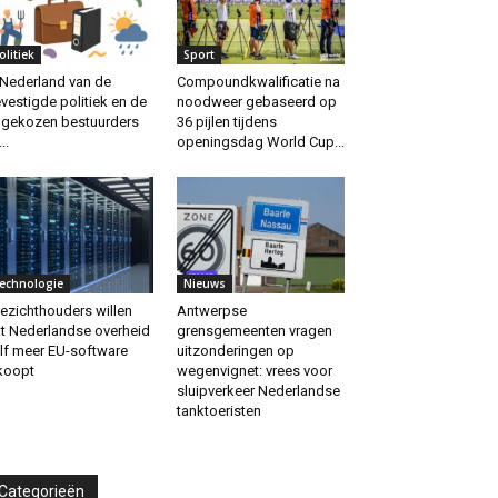
olitiek
Sport
 Nederland van de
Compoundkwalificatie na
vestigde politiek en de
noodweer gebaseerd op
gekozen bestuurders
36 pijlen tijdens
..
openingsdag World Cup...
echnologie
Nieuws
ezichthouders willen
Antwerpse
t Nederlandse overheid
grensgemeenten vragen
lf meer EU-software
uitzonderingen op
koopt
wegenvignet: vrees voor
sluipverkeer Nederlandse
tanktoeristen
Categorieën