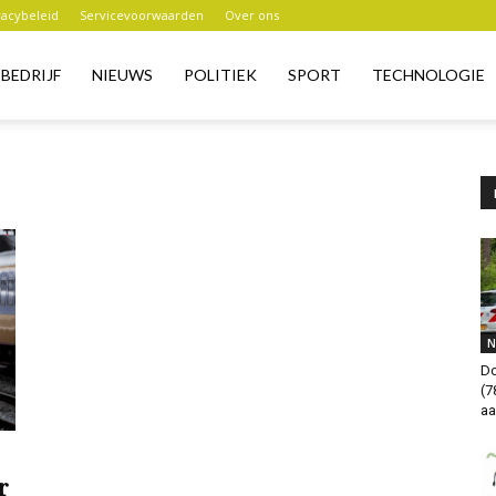
vacybeleid
Servicevoorwaarden
Over ons
BEDRIJF
NIEUWS
POLITIEK
SPORT
TECHNOLOGIE
N
Do
(7
aa
r