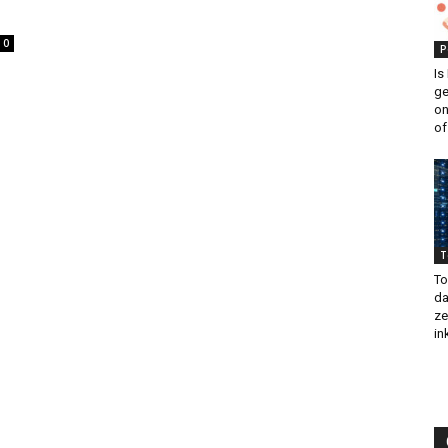
0
P
Is
ge
on
of.
T
To
da
ze
in