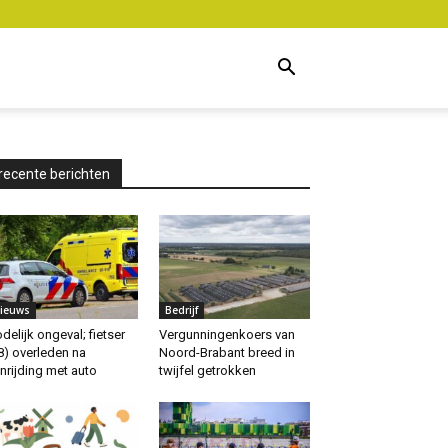
recente berichten
ieuws
Bedrijf
delijk ongeval; fietser
Vergunningenkoers van
8) overleden na
Noord-Brabant breed in
nrijding met auto
twijfel getrokken