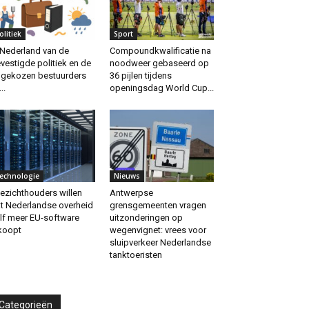
olitiek
Sport
 Nederland van de
Compoundkwalificatie na
vestigde politiek en de
noodweer gebaseerd op
gekozen bestuurders
36 pijlen tijdens
..
openingsdag World Cup...
echnologie
Nieuws
ezichthouders willen
Antwerpse
t Nederlandse overheid
grensgemeenten vragen
lf meer EU-software
uitzonderingen op
koopt
wegenvignet: vrees voor
sluipverkeer Nederlandse
tanktoeristen
Categorieën