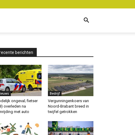
recente berichten
ieuws
Bedrijf
delijk ongeval; fietser
Vergunningenkoers van
8) overleden na
Noord-Brabant breed in
nrijding met auto
twijfel getrokken