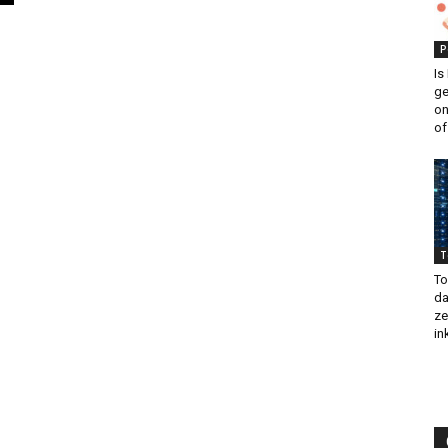
P
Is
ge
on
of.
T
To
da
ze
in