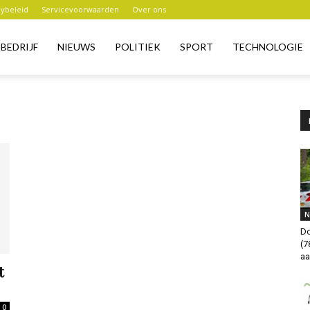
cybeleid
Servicevoorwaarden
Over ons
BEDRIJF
NIEUWS
POLITIEK
SPORT
TECHNOLOGIE
N
Do
(7
aa
t
0