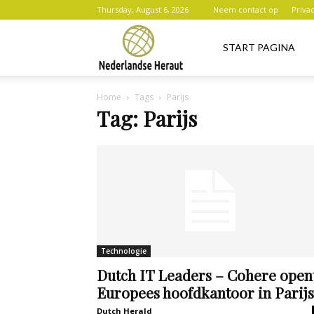
Thursday, August 6, 2026
Neem contact op
Priva
Nederlandse
START PAGINA
Home
Tags
Parijs
Heraut
Tag: Parijs
Technologie
Dutch IT Leaders – Cohere open
Europees hoofdkantoor in Parijs
Dutch Herald