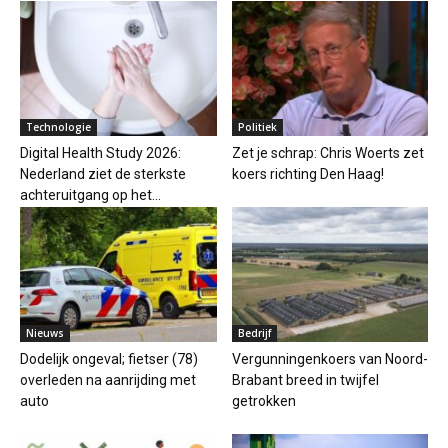
Technologie
Politiek
Digital Health Study 2026:
Zet je schrap: Chris Woerts zet
Nederland ziet de sterkste
koers richting Den Haag!
achteruitgang op het...
Nieuws
Bedrijf
Dodelijk ongeval; fietser (78)
Vergunningenkoers van Noord-
overleden na aanrijding met
Brabant breed in twijfel
auto
getrokken