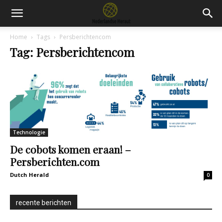
Home
Tags
Persberichtencom
Tag: Persberichtencom
Technologie
De cobots komen eraan! –
Persberichten.com
Dutch Herald
0
recente berichten