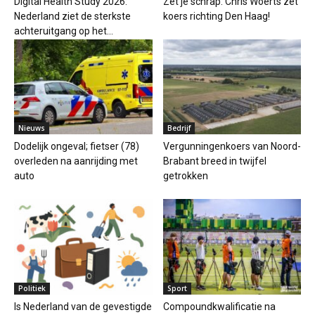
Digital Health Study 2026:
Zet je schrap: Chris Woerts zet
Nederland ziet de sterkste
koers richting Den Haag!
achteruitgang op het...
Nieuws
Bedrijf
Dodelijk ongeval; fietser (78)
Vergunningenkoers van Noord-
overleden na aanrijding met
Brabant breed in twijfel
auto
getrokken
Politiek
Sport
Is Nederland van de gevestigde
Compoundkwalificatie na