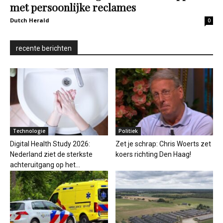
met persoonlijke reclames
Dutch Herald
0
recente berichten
Technologie
Politiek
Digital Health Study 2026:
Zet je schrap: Chris Woerts zet
Nederland ziet de sterkste
koers richting Den Haag!
achteruitgang op het...