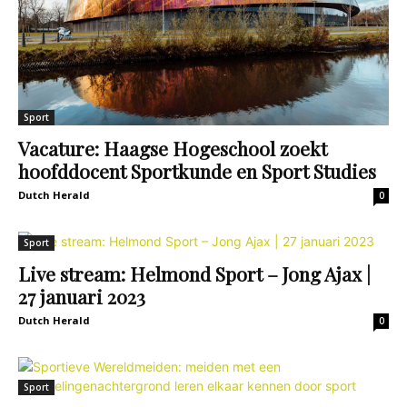
Dutch Herald
0
Sport
Live stream: Helmond Sport – Jong Ajax |
27 januari 2023
Dutch Herald
0
Sport
Sportieve Wereldmeiden: meiden met een
vluchtelingenachtergrond leren elkaar
kennen door sport
Dutch Herald
0
recente berichten