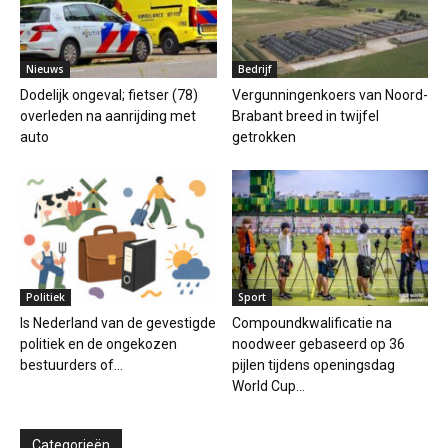
Politiek
Sport
Is Nederland van de gevestigde
Compoundkwalificatie na
politiek en de ongekozen
noodweer gebaseerd op 36
bestuurders of...
pijlen tijdens openingsdag
World Cup...
Categorieën
Bedrijf
Nieuws
Politiek
Sport
Technologie