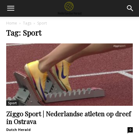
Home
Tags
Sport
Tag: Sport
Sport
Ziggo Sport | Nederlandse atleten op dreef
in Ostrava
Dutch Herald
0