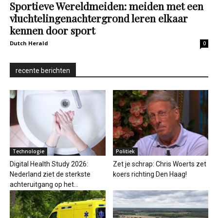
Technologie
Politiek
Digital Health Study 2026:
Zet je schrap: Chris Woerts zet
Nederland ziet de sterkste
koers richting Den Haag!
achteruitgang op het...
Nieuws
Bedrijf
Dodelijk ongeval; fietser (78)
Vergunningenkoers van Noord-
overleden na aanrijding met
Brabant breed in twijfel
auto
getrokken