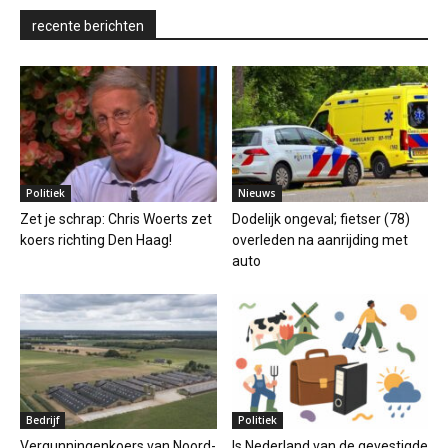
recente berichten
Politiek
Nieuws
Zet je schrap: Chris Woerts zet
Dodelijk ongeval; fietser (78)
koers richting Den Haag!
overleden na aanrijding met
auto
Bedrijf
Politiek
Vergunningenkoers van Noord-
Is Nederland van de gevestigde