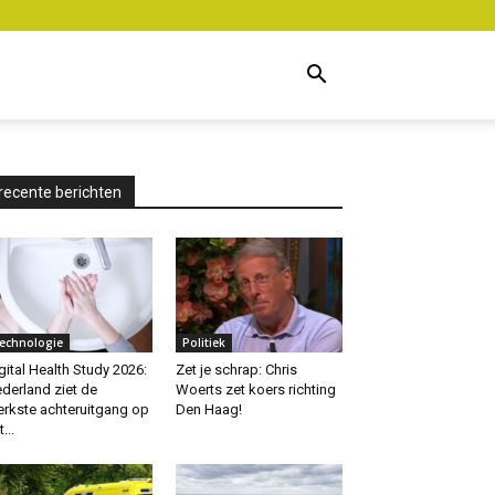
recente berichten
echnologie
Politiek
gital Health Study 2026:
Zet je schrap: Chris
derland ziet de
Woerts zet koers richting
erkste achteruitgang op
Den Haag!
...