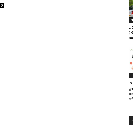
0
N
Do
(7
aa
P
Is
ge
on
of.