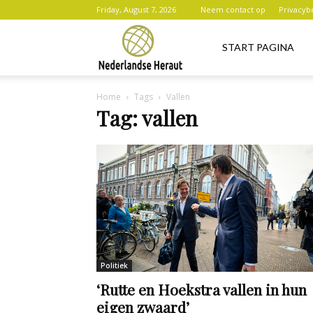
Friday, August 7, 2026
Neem contact op
Privacyb
Nederlandse
START PAGINA
Home
Tags
Vallen
Heraut
Tag: vallen
Politiek
‘Rutte en Hoekstra vallen in hun
eigen zwaard’