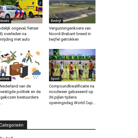
ieuws
Bedrijf
delijk ongeval; fietser
Vergunningenkoers van
8) overleden na
Noord-Brabant breed in
nrijding met auto
twijfel getrokken
olitiek
Sport
 Nederland van de
Compoundkwalificatie na
vestigde politiek en de
noodweer gebaseerd op
gekozen bestuurders
36 pijlen tijdens
..
openingsdag World Cup...
Categorieën