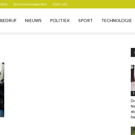
eleid
Servicevoorwaarden
Over ons
BEDRIJF
NIEUWS
POLITIEK
SPORT
TECHNOLOGIE
T
Di
Ne
st
het