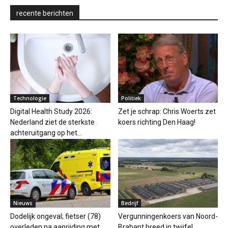
recente berichten
Technologie
Politiek
Digital Health Study 2026:
Zet je schrap: Chris Woerts zet
Nederland ziet de sterkste
koers richting Den Haag!
achteruitgang op het...
Nieuws
Bedrijf
Dodelijk ongeval; fietser (78)
Vergunningenkoers van Noord-
overleden na aanrijding met
Brabant breed in twijfel