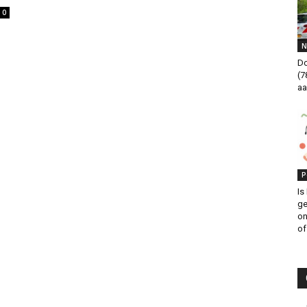
0
N
Do
(7
aa
P
Is
ge
on
of.