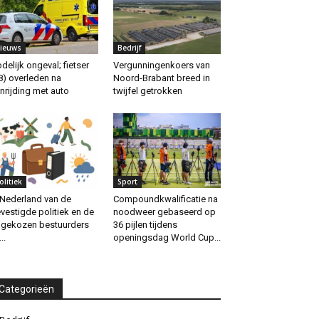
ieuws
Bedrijf
delijk ongeval; fietser
Vergunningenkoers van
8) overleden na
Noord-Brabant breed in
nrijding met auto
twijfel getrokken
olitiek
Sport
 Nederland van de
Compoundkwalificatie na
vestigde politiek en de
noodweer gebaseerd op
gekozen bestuurders
36 pijlen tijdens
..
openingsdag World Cup...
Categorieën