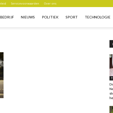
eleid
Servicevoorwaarden
Over ons
BEDRIJF
NIEUWS
POLITIEK
SPORT
TECHNOLOGIE
T
Di
Ne
st
het