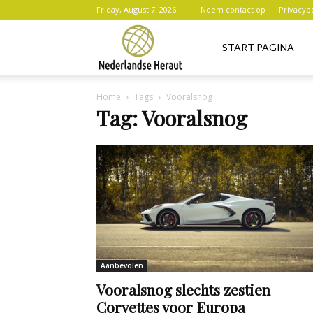
Friday, August 7, 2026
Neem contact op
Privacyb
Nederlandse
START PAGINA
Home
Tags
Vooralsnog
Heraut
Tag: Vooralsnog
Aanbevolen
Vooralsnog slechts zestien
Corvettes voor Europa