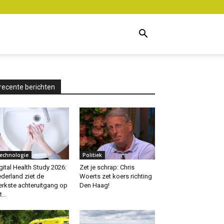
recente berichten
echnologie
Politiek
gital Health Study 2026:
Zet je schrap: Chris
derland ziet de
Woerts zet koers richting
erkste achteruitgang op
Den Haag!
...