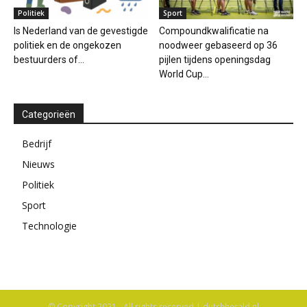
Politiek
Sport
Is Nederland van de gevestigde
Compoundkwalificatie na
politiek en de ongekozen
noodweer gebaseerd op 36
bestuurders of...
pijlen tijdens openingsdag
World Cup...
Categorieën
Bedrijf
Nieuws
Politiek
Sport
Technologie
© Copyright 2021 - All rights reserved | dutchherald.nl