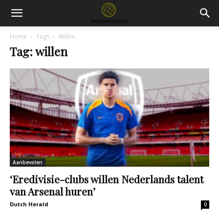
Home
Tags
Willen
Tag: willen
Aanbevolen
‘Eredivisie-clubs willen Nederlands talent
van Arsenal huren’
Dutch Herald
0