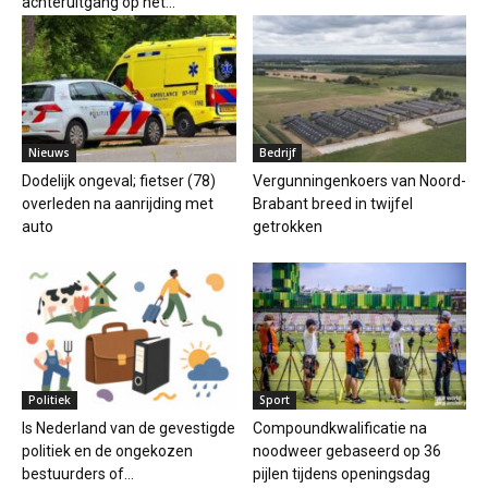
achteruitgang op het...
Nieuws
Bedrijf
Dodelijk ongeval; fietser (78)
Vergunningenkoers van Noord-
overleden na aanrijding met
Brabant breed in twijfel
auto
getrokken
Politiek
Sport
Is Nederland van de gevestigde
Compoundkwalificatie na
politiek en de ongekozen
noodweer gebaseerd op 36
bestuurders of...
pijlen tijdens openingsdag