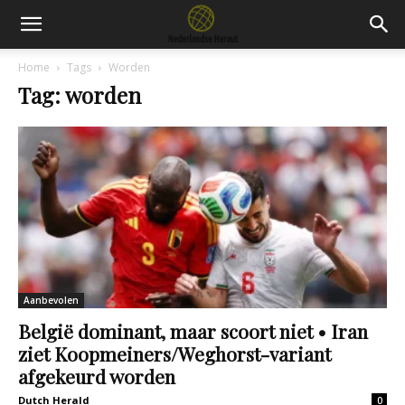
Home
Tags
Worden
Tag: worden
Aanbevolen
België dominant, maar scoort niet • Iran
ziet Koopmeiners/Weghorst-variant
afgekeurd worden
Dutch Herald
0