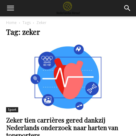
Home
Tags
Zeker
Tag: zeker
Sport
Zeker tien carrières gered dankzij
Nederlands onderzoek naar harten van
topsporters