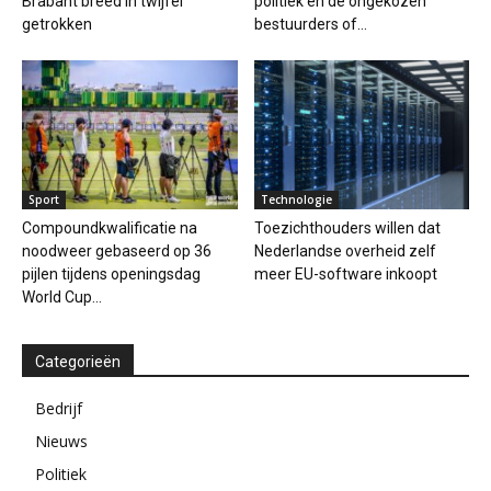
Brabant breed in twijfel
politiek en de ongekozen
getrokken
bestuurders of...
Sport
Technologie
Compoundkwalificatie na
Toezichthouders willen dat
noodweer gebaseerd op 36
Nederlandse overheid zelf
pijlen tijdens openingsdag
meer EU-software inkoopt
World Cup...
Categorieën
Bedrijf
Nieuws
Politiek