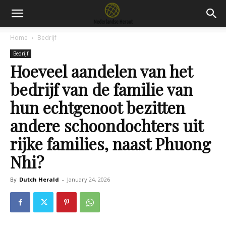
Home
Bedrijf
Bedrijf
Hoeveel aandelen van het
bedrijf van de familie van
hun echtgenoot bezitten
andere schoondochters uit
rijke families, naast Phuong
Nhi?
By
Dutch Herald
-
January 24, 2026