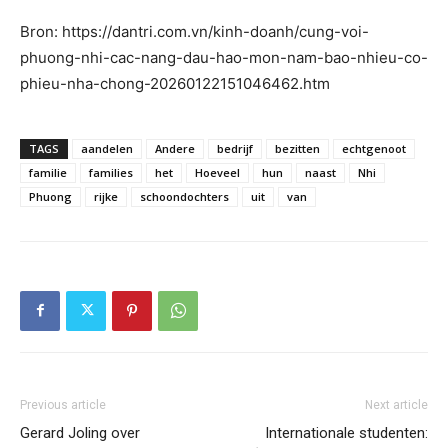
Bron: https://dantri.com.vn/kinh-doanh/cung-voi-
phuong-nhi-cac-nang-dau-hao-mon-nam-bao-nhieu-co-
phieu-nha-chong-20260122151046462.htm
TAGS
aandelen
Andere
bedrijf
bezitten
echtgenoot
familie
families
het
Hoeveel
hun
naast
Nhi
Phuong
rijke
schoondochters
uit
van
Previous article
Next article
Gerard Joling over
Internationale studenten: