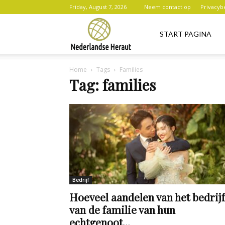
Friday, August 7, 2026
Neem contact op
Privacyb
Nederlandse
START PAGINA
Home
Tags
Families
Heraut
Tag: families
Bedrijf
Hoeveel aandelen van het bedrijf
van de familie van hun
echtgenoot...