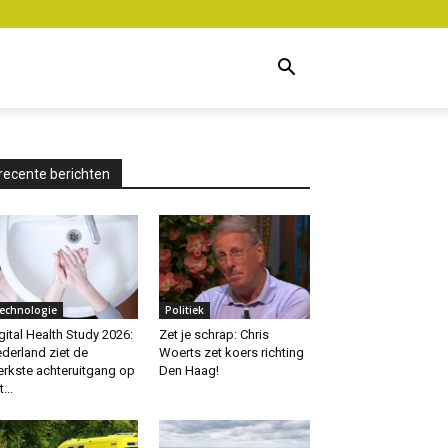
recente berichten
echnologie
Politiek
gital Health Study 2026:
Zet je schrap: Chris
derland ziet de
Woerts zet koers richting
erkste achteruitgang op
Den Haag!
...