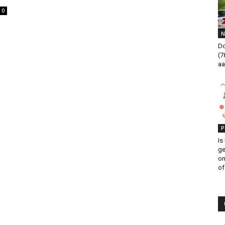
0
N
Do
(7
aa
P
Is
ge
on
of.