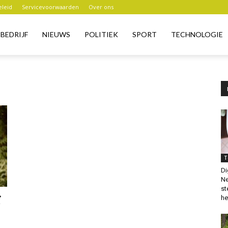
eleid
Servicevoorwaarden
Over ons
BEDRIJF
NIEUWS
POLITIEK
SPORT
TECHNOLOGIE
T
Di
Ne
st
het