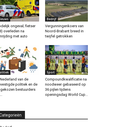
ieuws
Bedrijf
delijk ongeval; fietser
Vergunningenkoers van
8) overleden na
Noord-Brabant breed in
nrijding met auto
twijfel getrokken
olitiek
Sport
 Nederland van de
Compoundkwalificatie na
vestigde politiek en de
noodweer gebaseerd op
gekozen bestuurders
36 pijlen tijdens
..
openingsdag World Cup...
Categorieën